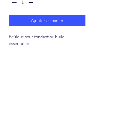
Ajouter au panier
Brûleur pour fondant ou huile
essentielle.
La Douceur Du Bien Être
Formulaire d'abonnement
Envoyer