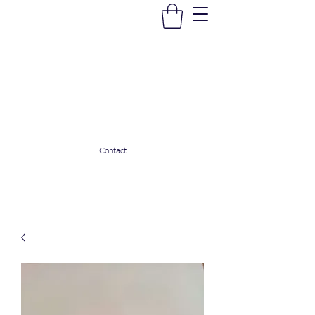
La Douceur Du Bien Être
Notre commerce pour vous servir
ladouceurdubienetre82@gmail.com
0608053206
Contact