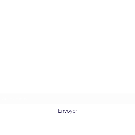
La Douceur Du Bien Être
Formulaire d'abonnement
Envoyer