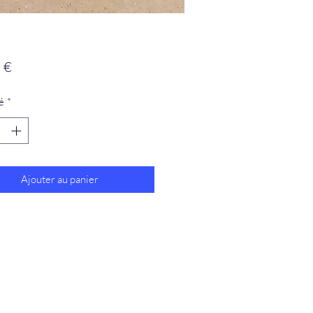
Prix
 €
é
*
Ajouter au panier