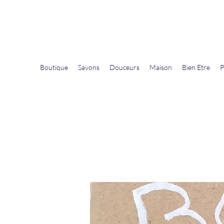
La Douceur Du Bien Être
Notre commerce pour vous servir
Boutique
Savons
Douceurs
Maison
Bien Etre
P