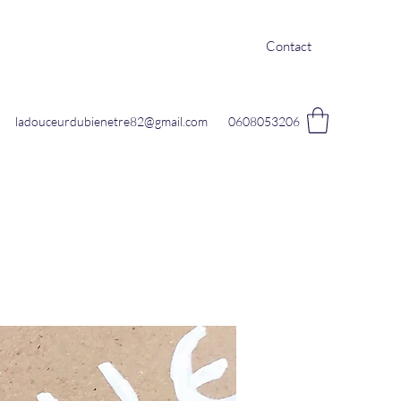
Contact
ladouceurdubienetre82@gmail.com
0608053206