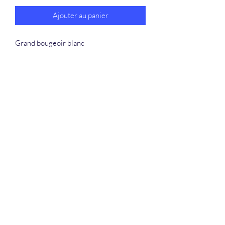
Ajouter au panier
Grand bougeoir blanc
La Douceur Du Bien Être
Formulaire d'abonnement
Envoyer