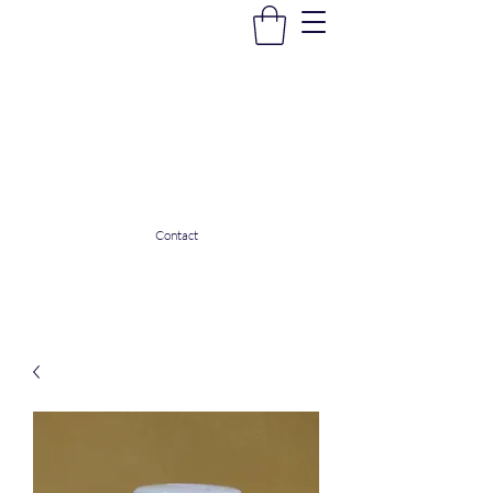
La Douceur Du Bien Être
Notre commerce pour vous servir
ladouceurdubienetre82@gmail.com
0608053206
Contact