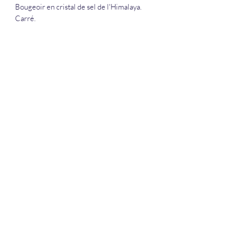
Bougeoir en cristal de sel de l'Himalaya.
Carré.
La Douceur Du Bien Être
Formulaire d'abonnement
Envoyer