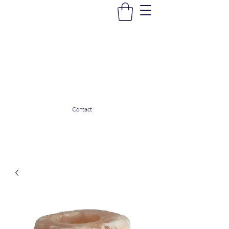
La Douceur Du Bien Être
Notre commerce pour vous servir
ladouceurdubienetre82@gmail.com
0608053206
Contact