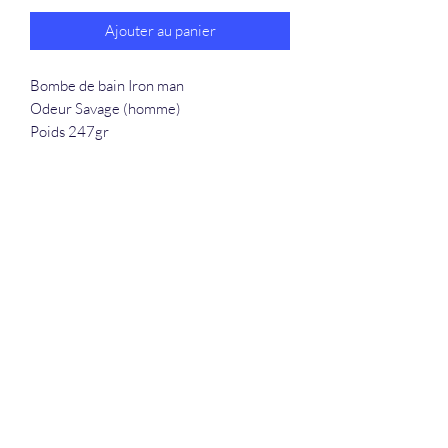
Ajouter au panier
Bombe de bain Iron man
Odeur Savage (homme)
Poids 247gr
La Douceur Du Bien Être
Formulaire d'abonnement
Envoyer