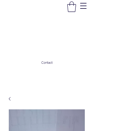
La Douceur Du Bien Être
Notre commerce pour vous servir
ladouceurdubienetre82@gmail.com
0608053206
Contact