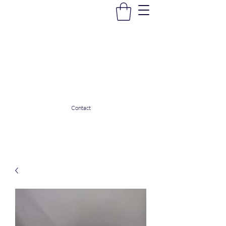
La Douceur Du Bien Être
Notre commerce pour vous servir
ladouceurdubienetre82@gmail.com
0608053206
Contact