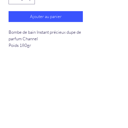
Ajouter au panier
Bombe de bain Instant précieux dupe de
parfum Channel
Poids 180gr
La Douceur Du Bien Être
Formulaire d'abonnement
Envoyer