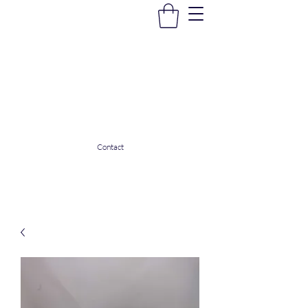
La Douceur Du Bien Être
Notre commerce pour vous servir
ladouceurdubienetre82@gmail.com
0608053206
Contact