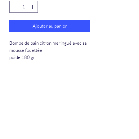
Ajouter au panier
Bombe de bain citron meringué avec sa
mousse fouettée
poide 180 gr
La Douceur Du Bien Être
Formulaire d'abonnement