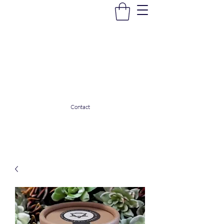
La Douceur Du Bien Être
Notre commerce pour vous servir
ladouceurdubienetre82@gmail.com
0608053206
Contact