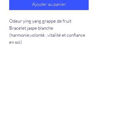
Ajouter au panier
Odeur ying yang grappe de fruit
Bracelet jaspe blanche
(harmonie,volonté , vitalité et confiance
en soi)
La Douceur Du Bien Être
Formulaire d'abonnement
Envoyer