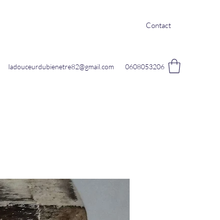
Contact
ladouceurdubienetre82@gmail.com
0608053206