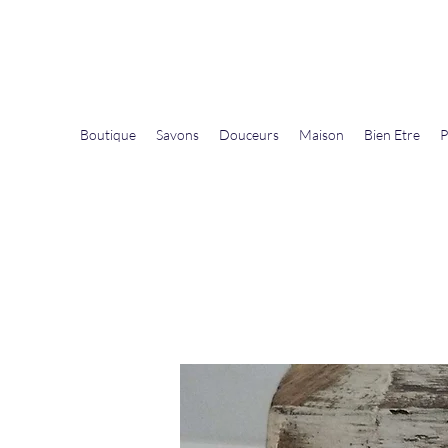
La Douceur Du Bien Être
Notre commerce pour vous servir
Boutique
Savons
Douceurs
Maison
Bien Etre
P