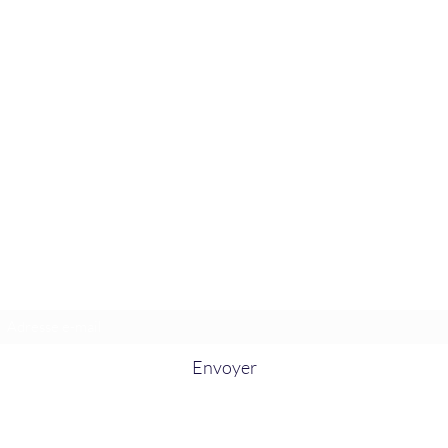
La Douceur Du Bien Être
Formulaire d'abonnement
Envoyer