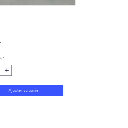
Prix
€
é
*
Ajouter au panier