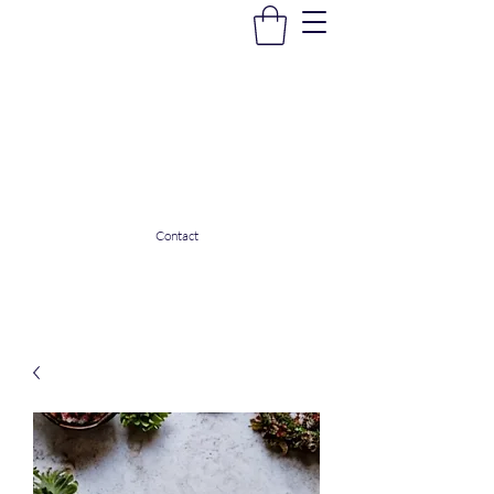
La Douceur Du Bien Être
Notre commerce pour vous servir
ladouceurdubienetre82@gmail.com
0608053206
Contact