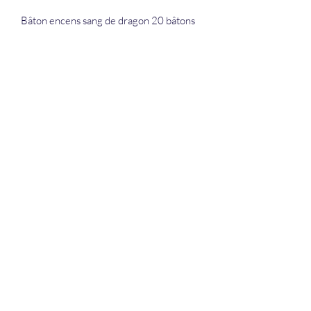
Bâton encens sang de dragon 20 bâtons
La Douceur Du Bien Être
Formulaire d'abonnement
Envoyer