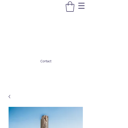
La Douceur Du Bien Être
Notre commerce pour vous servir
ladouceurdubienetre82@gmail.com
0608053206
Contact