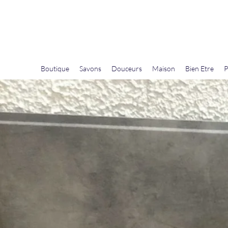
La Douceur Du Bien Être
Notre commerce pour vous servir
Boutique
Savons
Douceurs
Maison
Bien Etre
P