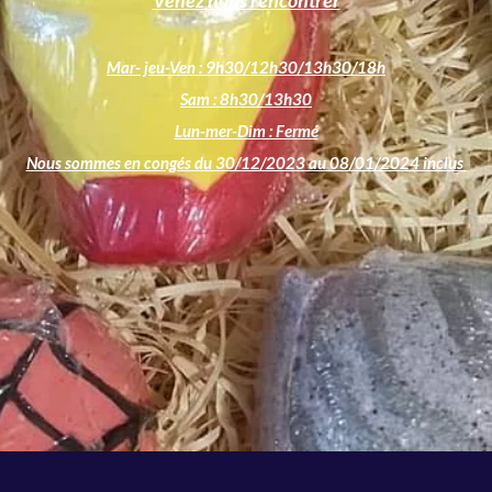
Mar- jeu-Ven : 9h30/12h30/13h30/18h
Sam : 8h30/13h30
Lun-mer-Dim : Fermé
Nous sommes en congés du 30/12/2023 au 08/01/2024 inclus