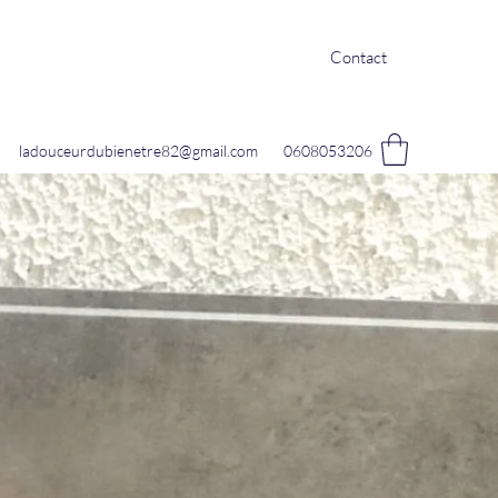
Contact
ladouceurdubienetre82@gmail.com
0608053206